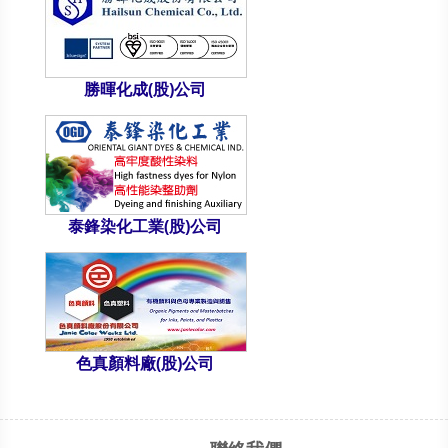
勝暉化成(股)公司
泰鋒染化工業(股)公司
色真顏料廠(股)公司